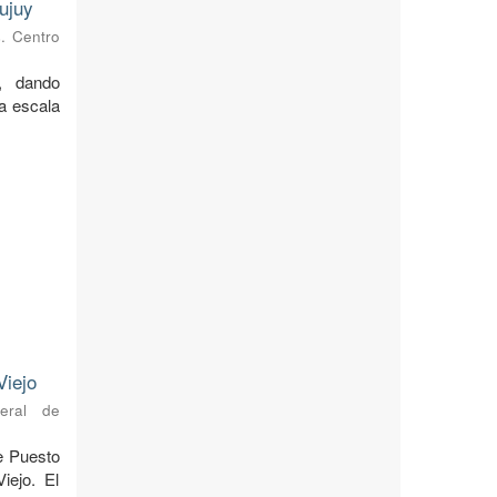
ujuy
s. Centro
, dando
 a escala
Viejo
neral de
de Puesto
iejo. El