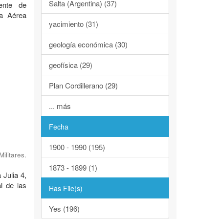
Salta (Argentina) (37)
ente de
za Aérea
yacimiento (31)
geología económica (30)
geofísica (29)
Plan Cordillerano (29)
... más
Fecha
1900 - 1990 (195)
ilitares.
1873 - 1899 (1)
 Julia 4,
l de las
Has File(s)
Yes (196)