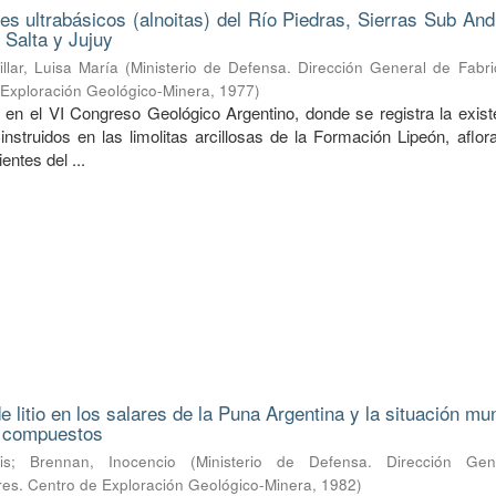
nes ultrabásicos (alnoitas) del Río Piedras, Sierras Sub An
 Salta y Jujuy
illar, Luisa María
(
Ministerio de Defensa. Dirección General de Fabri
e Exploración Geológico-Minera
,
1977
)
 en el VI Congreso Geológico Argentino, donde se registra la exist
 instruidos en las limolitas arcillosas de la Formación Lipeón, aflo
entes del ...
 litio en los salares de la Puna Argentina y la situación mu
s compuestos
is
;
Brennan, Inocencio
(
Ministerio de Defensa. Dirección Ge
ares. Centro de Exploración Geológico-Minera
,
1982
)