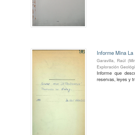
Informe Mina La 
Garavilla, Raúl
(
Mi
Exploración Geológ
Informe que descr
reservas, leyes y t