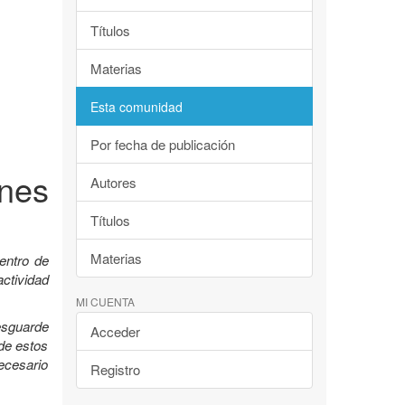
Títulos
Materias
Esta comunidad
Por fecha de publicación
nes
Autores
Títulos
Materias
entro de
ctividad
MI CUENTA
esguarde
Acceder
 de estos
ecesario
Registro