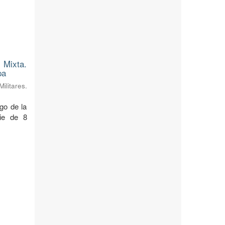
 Mixta.
pa
litares.
rgo de la
cie de 8