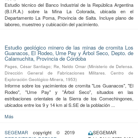
Estudio técnico del Banco Industrial de la República Argentina
(B.I.R.A.) sobre la Mina La Colorada, ubicada en el
Departamento La Poma, Provincia de Salta. Incluye plano de
laboreo, muestreo y cubicación del yacimiento.
Estudio geológico minero de las minas de cromita Los
Guanacos, El Rodeo, Ume Pay y Árbol Seco, Depto. de
Calamuchita, Provincia de Córdoba
Pages, César Santiago
;
Re, Neldo Omar
(
Ministerio de Defensa.
Dirección General de Fabricaciones Militares. Centro de
Exploración Geológico-Minera
,
1953
)
Informe sobre los yacimientos de cromita "Los Guanacos", "El
Rodeo", "Ume Pay" y "Árbol Seco", situados en las
estribaciones orientales de la Sierra de los Comechingones,
ubicados entre los 9 y 14 km al S.SE de la población ...
Más
SEGEMAR
copyright © 2019
SEGEMAR