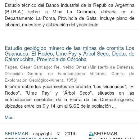
Estudio técnico del Banco Industrial de la República Argentina
(B.I.R.A.) sobre la Mina La Colorada, ubicada en el
Departamento La Poma, Provincia de Salta. Incluye plano de
laboreo, muestreo y cubicación del yacimiento.
Estudio geológico minero de las minas de cromita Los
Guanacos, El Rodeo, Ume Pay y Árbol Seco, Depto. de
Calamuchita, Provincia de Córdoba
Pages, César Santiago
;
Re, Neldo Omar
(
Ministerio de Defensa.
Dirección General de Fabricaciones Militares. Centro de
Exploración Geológico-Minera
,
1953
)
Informe sobre los yacimientos de cromita "Los Guanacos", "El
Rodeo", "Ume Pay" y "Árbol Seco", situados en las
estribaciones orientales de la Sierra de los Comechingones,
ubicados entre los 9 y 14 km al S.SE de la población ...
Más
SEGEMAR
copyright © 2019
SEGEMAR