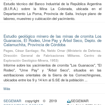
Estudio técnico del Banco Industrial de la República Argentina
(B.I.R.A.) sobre la Mina La Colorada, ubicada en el
Departamento La Poma, Provincia de Salta. Incluye plano de
laboreo, muestreo y cubicación del yacimiento.
Estudio geológico minero de las minas de cromita Los
Guanacos, El Rodeo, Ume Pay y Árbol Seco, Depto. de
Calamuchita, Provincia de Córdoba
Pages, César Santiago
;
Re, Neldo Omar
(
Ministerio de Defensa.
Dirección General de Fabricaciones Militares. Centro de
Exploración Geológico-Minera
,
1953
)
Informe sobre los yacimientos de cromita "Los Guanacos", "El
Rodeo", "Ume Pay" y "Árbol Seco", situados en las
estribaciones orientales de la Sierra de los Comechingones,
ubicados entre los 9 y 14 km al S.SE de la población ...
Más
SEGEMAR
copyright © 2019
SEGEMAR