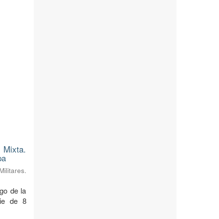
 Mixta.
pa
litares.
rgo de la
cie de 8