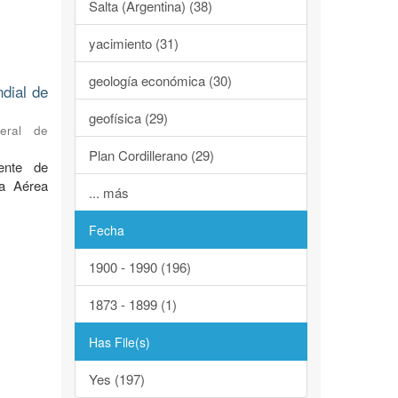
Salta (Argentina) (38)
yacimiento (31)
geología económica (30)
ndial de
geofísica (29)
neral de
Plan Cordillerano (29)
ente de
za Aérea
... más
Fecha
1900 - 1990 (196)
1873 - 1899 (1)
Has File(s)
Yes (197)