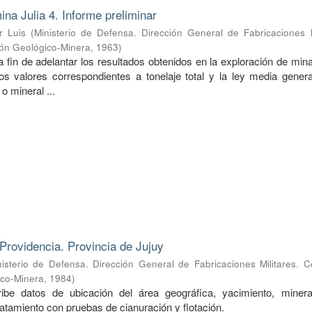
ina Julia 4. Informe preliminar
r Luis
(
Ministerio de Defensa. Dirección General de Fabricaciones M
ión Geológico-Minera
,
1963
)
a fin de adelantar los resultados obtenidos en la exploración de mina
s valores correspondientes a tonelaje total y la ley media genera
o mineral ...
Providencia. Provincia de Jujuy
nisterio de Defensa. Dirección General de Fabricaciones Militares. 
ico-Minera
,
1984
)
ibe datos de ubicación del área geográfica, yacimiento, mineral
ratamiento con pruebas de cianuración y flotación.