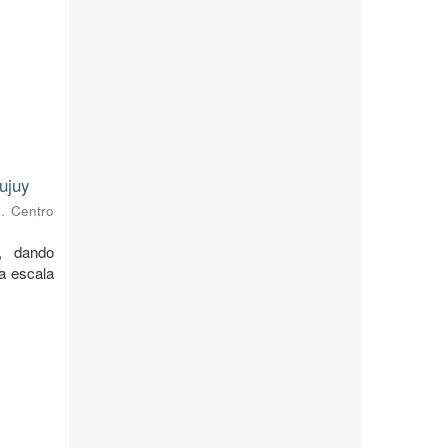
ujuy
s. Centro
, dando
 a escala