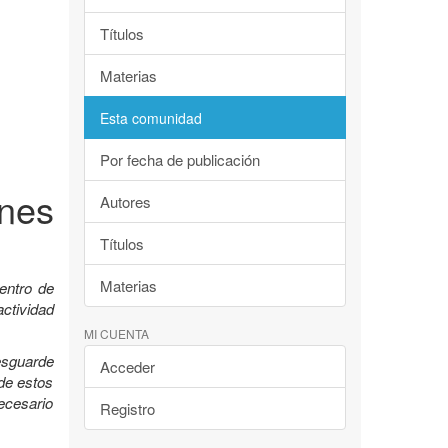
Títulos
Materias
Esta comunidad
Por fecha de publicación
nes
Autores
Títulos
Materias
entro de
ctividad
MI CUENTA
esguarde
Acceder
 de estos
ecesario
Registro