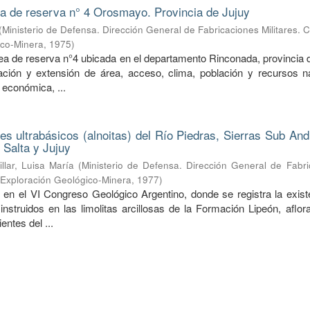
ea de reserva n° 4 Orosmayo. Provincia de Jujuy
(
Ministerio de Defensa. Dirección General de Fabricaciones Militares. 
ico-Minera
,
1975
)
rea de reserva n°4 ubicada en el departamento Rinconada, provincia 
ción y extensión de área, acceso, clima, población y recursos na
 económica, ...
nes ultrabásicos (alnoitas) del Río Piedras, Sierras Sub An
 Salta y Jujuy
illar, Luisa María
(
Ministerio de Defensa. Dirección General de Fabri
e Exploración Geológico-Minera
,
1977
)
 en el VI Congreso Geológico Argentino, donde se registra la exist
 instruidos en las limolitas arcillosas de la Formación Lipeón, aflo
entes del ...