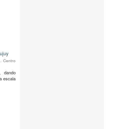
ujuy
s. Centro
, dando
 a escala