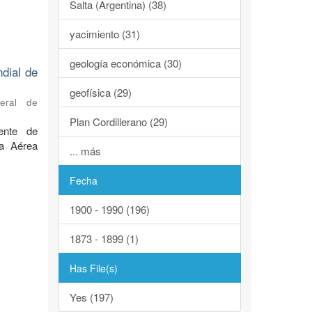
Salta (Argentina) (38)
yacimiento (31)
geología económica (30)
ndial de
geofísica (29)
neral de
Plan Cordillerano (29)
ente de
za Aérea
... más
Fecha
1900 - 1990 (196)
1873 - 1899 (1)
Has File(s)
Yes (197)