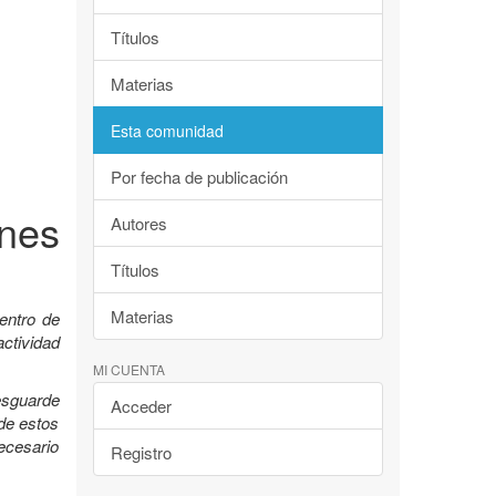
Títulos
Materias
Esta comunidad
Por fecha de publicación
nes
Autores
Títulos
Materias
entro de
ctividad
MI CUENTA
esguarde
Acceder
 de estos
ecesario
Registro