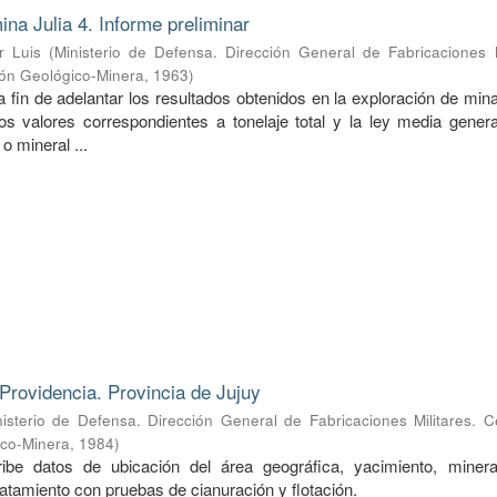
ina Julia 4. Informe preliminar
r Luis
(
Ministerio de Defensa. Dirección General de Fabricaciones M
ión Geológico-Minera
,
1963
)
a fin de adelantar los resultados obtenidos en la exploración de mina
s valores correspondientes a tonelaje total y la ley media genera
o mineral ...
Providencia. Provincia de Jujuy
nisterio de Defensa. Dirección General de Fabricaciones Militares. 
ico-Minera
,
1984
)
ibe datos de ubicación del área geográfica, yacimiento, mineral
ratamiento con pruebas de cianuración y flotación.