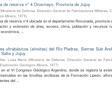
ea de reserva n° 4 Orosmayo. Provincia de Jujuy
(
Ministerio de Defensa. Dirección General de Fabricaciones Militares. 
ico-Minera
,
1975
)
rea de reserva n°4 ubicada en el departamento Rinconada, provincia 
ción y extensión de área, acceso, clima, población y recursos na
 económica, ...
nes ultrabásicos (alnoitas) del Río Piedras, Sierras Sub An
 Salta y Jujuy
illar, Luisa María
(
Ministerio de Defensa. Dirección General de Fabri
e Exploración Geológico-Minera
,
1977
)
 en el VI Congreso Geológico Argentino, donde se registra la exist
 instruidos en las limolitas arcillosas de la Formación Lipeón, aflo
entes del ...