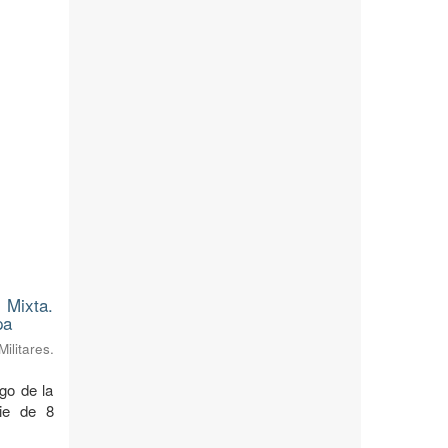
 Mixta.
pa
litares.
rgo de la
cie de 8