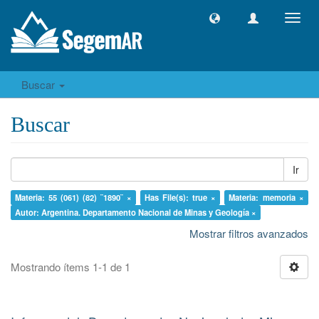
Camb
naveg
Buscar
Buscar
Ir
Materia: 55 (061) (82) ¨1890¨ ×
Has File(s): true ×
Materia: memoria ×
Autor: Argentina. Departamento Nacional de Minas y Geología ×
Mostrar filtros avanzados
Mostrando ítems 1-1 de 1