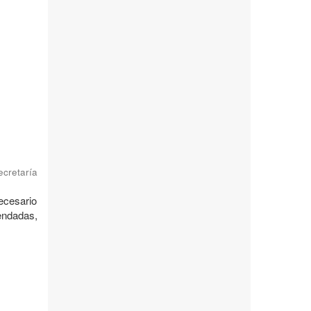
ecretaría
ecesario
endadas,