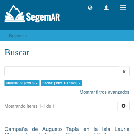
Camb
naveg
Buscar
Buscar
Ir
Materia: 55 (829.5) ×
Fecha: [1921 TO 1929] ×
Mostrar filtros avanzados
Mostrando ítems 1-1 de 1
Campaña de Augusto Tapia en la Isla Laurie