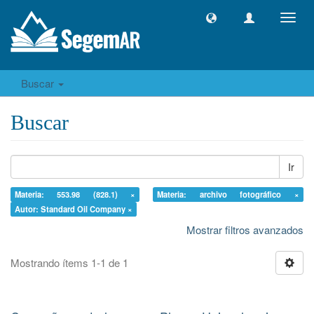
Camb
naveg
Buscar
Buscar
Ir
Materia: 553.98 (828.1) ×
Materia: archivo fotográfico ×
Autor: Standard Oil Company ×
Mostrar filtros avanzados
Mostrando ítems 1-1 de 1