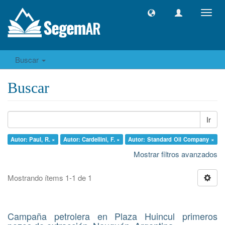
Camb
naveg
Buscar
Buscar
Ir
Autor: Paul, R. ×
Autor: Cardellini, F. ×
Autor: Standard Oil Company ×
Mostrar filtros avanzados
Mostrando ítems 1-1 de 1
Campaña petrolera en Plaza Huincul primeros