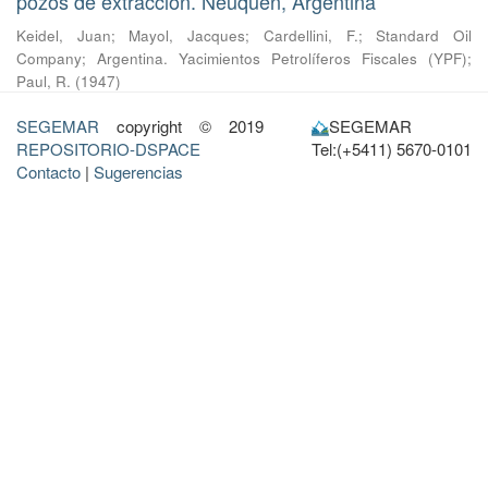
pozos de extracción. Neuquén, Argentina
Keidel, Juan
;
Mayol, Jacques
;
Cardellini, F.
;
Standard Oil
Company
;
Argentina. Yacimientos Petrolíferos Fiscales (YPF)
;
Paul, R.
(
1947
)
SEGEMAR
copyright © 2019
SEGEMAR
REPOSITORIO-DSPACE
Tel:(+5411) 5670-0101
Contacto
|
Sugerencias