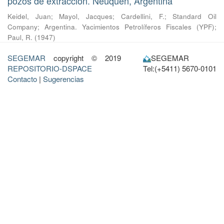
pozos de extracción. Neuquén, Argentina
Keidel, Juan
;
Mayol, Jacques
;
Cardellini, F.
;
Standard Oil
Company
;
Argentina. Yacimientos Petrolíferos Fiscales (YPF)
;
Paul, R.
(
1947
)
SEGEMAR
copyright © 2019
SEGEMAR
REPOSITORIO-DSPACE
Tel:(+5411) 5670-0101
Contacto
|
Sugerencias