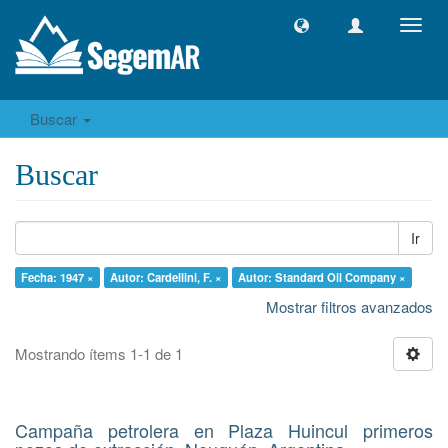
Camb
naveg
Buscar
Buscar
Ir
Fecha: 1947 ×
Autor: Cardellini, F. ×
Autor: Standard Oil Company ×
Mostrar filtros avanzados
Mostrando ítems 1-1 de 1
Campaña petrolera en Plaza Huincul primeros