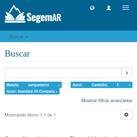
Camb
naveg
Buscar
Buscar
Ir
Materia: campamento ×
Autor: Cardellini, F. ×
Autor: Standard Oil Company ×
Mostrar filtros avanzados
Mostrando ítems 1-1 de 1