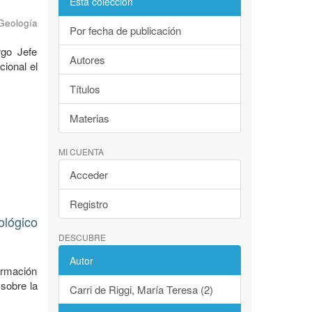
Esta colección
 Geología
Por fecha de publicación
rgo Jefe
Autores
cional el
Títulos
Materias
MI CUENTA
Acceder
Registro
ológico
DESCUBRE
Autor
ormación
 sobre la
Carri de Riggi, María Teresa (2)