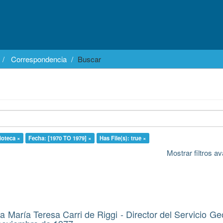
Correspondencia
Buscar
lioteca ×
Fecha: [1970 TO 1979] ×
Has File(s): true ×
Mostrar filtros 
 María Teresa Carri de Riggi - Director del Servicio Ge