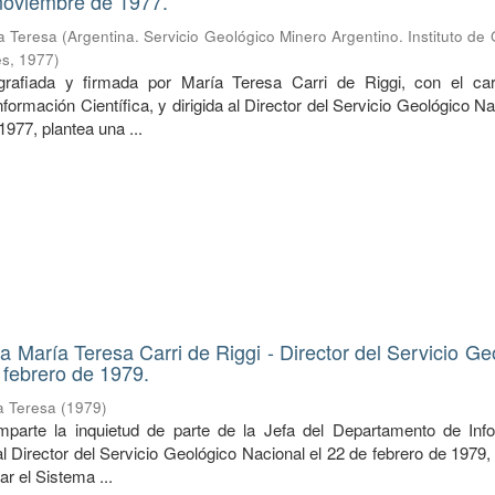
 noviembre de 1977.
ía Teresa
(
Argentina. Servicio Geológico Minero Argentino. Instituto de
es
,
1977
)
rafiada y firmada por María Teresa Carri de Riggi, con el ca
ormación Científica, y dirigida al Director del Servicio Geológico Na
977, plantea una ...
 María Teresa Carri de Riggi - Director del Servicio Ge
 febrero de 1979.
ía Teresa
(
1979
)
mparte la inquietud de parte de la Jefa del Departamento de Inf
a al Director del Servicio Geológico Nacional el 22 de febrero de 1979,
r el Sistema ...