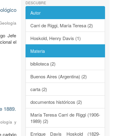
DESCUBRE
ológico
Autor
 Geología
Carri de Riggi, María Teresa (2)
rgo Jefe
Hoskold, Henry Davis (1)
cional el
Materia
biblioteca (2)
Buenos Aires (Argentina) (2)
carta (2)
documentos históricos (2)
e 1889.
María Teresa Carri de Riggi (1906-
1989) (2)
eología y
Enrique Davis Hoskold (1829-
e carbón