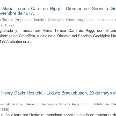
 María Teresa Carri de Riggi - Director del Servicio Ge
oviembre de 1977.
ía Teresa
(
Argentina. Servicio Geológico Minero Argentino. Instituto de
es
,
1977
)
rafiada y firmada por María Teresa Carri de Riggi, con el ca
ormación Científica, y dirigida al Director del Servicio Geológico Na
977, plantea una ...
 Henry Davis Hoskold - Ludwig Brackebusch, 23 de mayo d
vis
(
Argentina. Servicio Geológico Minero Argentino. Instituto de G
1889
)
de puño y letra por Hoskold, menciona sobre un envío de muestras d