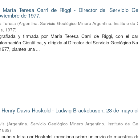
 María Teresa Carri de Riggi - Director del Servicio Ge
oviembre de 1977.
ía Teresa
(
Argentina. Servicio Geológico Minero Argentino. Instituto de
es
,
1977
)
rafiada y firmada por María Teresa Carri de Riggi, con el ca
ormación Científica, y dirigida al Director del Servicio Geológico Na
977, plantea una ...
 Henry Davis Hoskold - Ludwig Brackebusch, 23 de mayo d
vis
(
Argentina. Servicio Geológico Minero Argentino. Instituto de G
1889
)
de puño y letra por Hoskold, menciona sobre un envío de muestras d