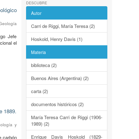
DESCUBRE
ológico
Autor
 Geología
Carri de Riggi, María Teresa (2)
rgo Jefe
Hoskold, Henry Davis (1)
cional el
Materia
biblioteca (2)
Buenos Aires (Argentina) (2)
carta (2)
documentos históricos (2)
e 1889.
María Teresa Carri de Riggi (1906-
1989) (2)
eología y
Enrique Davis Hoskold (1829-
e carbón