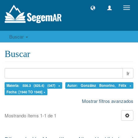
Camb
naveg
Buscar
Buscar
Ir
Materia: 556.3 (825.4) (047) ×
Autor: González Bonorino, Félix ×
Fecha: [1940 TO 1949] ×
Mostrar filtros avanzados
Mostrando ítems 1-1 de 1