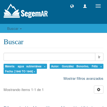
Camb
naveg
Buscar
Buscar
Ir
Materia: agua subterránea ×
Autor: González Bonorino, Félix ×
Fecha: [1940 TO 1949] ×
Mostrar filtros avanzados
Mostrando ítems 1-1 de 1