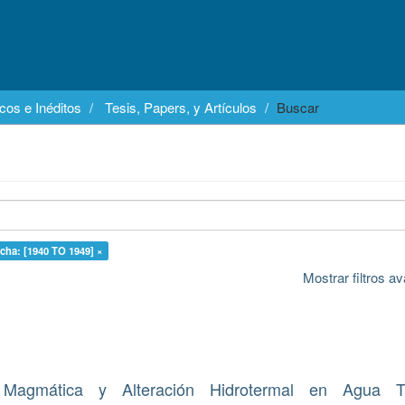
cos e Inéditos
Tesis, Papers, y Artículos
Buscar
cha: [1940 TO 1949] ×
Mostrar filtros 
n Magmática y Alteración Hidrotermal en Agua T