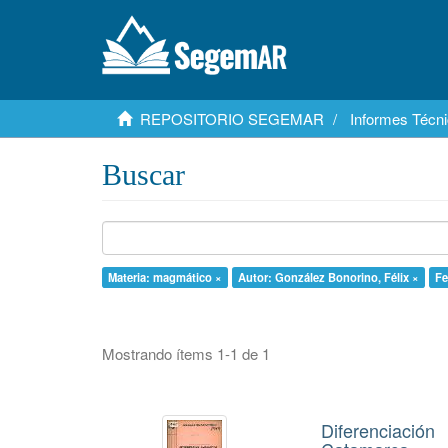
REPOSITORIO SEGEMAR
Informes Técni
Buscar
Materia: magmático ×
Autor: González Bonorino, Félix ×
Fe
Mostrando ítems 1-1 de 1
Diferenciació