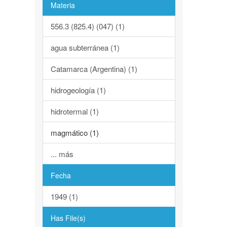
Materia
556.3 (825.4) (047) (1)
agua subterránea (1)
Catamarca (Argentina) (1)
hidrogeología (1)
hidrotermal (1)
magmático (1)
... más
Fecha
1949 (1)
Has File(s)