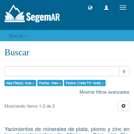
Camb
naveg
Buscar
Buscar
Ir
Has File(s): true ×
Fecha: 1944 ×
Fecha: [1940 TO 1949] ×
Mostrar filtros avanzados
Mostrando ítems 1-2 de 2
Yacimientos de minerales de plata, plomo y zinc en