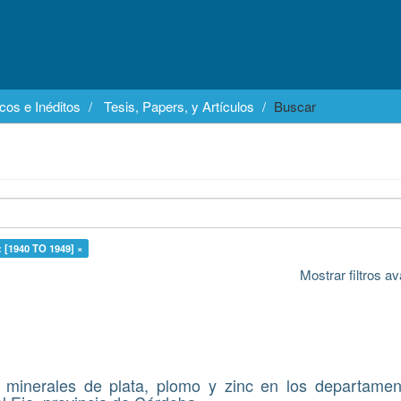
cos e Inéditos
Tesis, Papers, y Artículos
Buscar
 [1940 TO 1949] ×
Mostrar filtros 
 minerales de plata, plomo y zinc en los departame