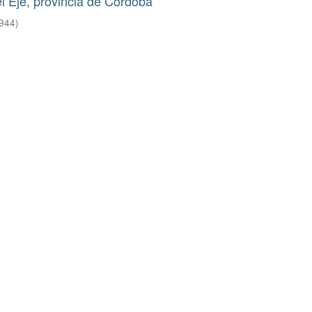
l Eje, provincia de Córdoba
944
)