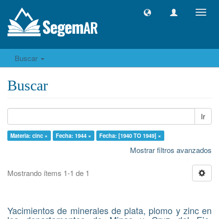
Camb
naveg
Buscar
Buscar
Ir
Materia: cinc ×
Fecha: 1944 ×
Fecha: [1940 TO 1949] ×
Mostrar filtros avanzados
Mostrando ítems 1-1 de 1
Yacimientos de minerales de plata, plomo y zinc en