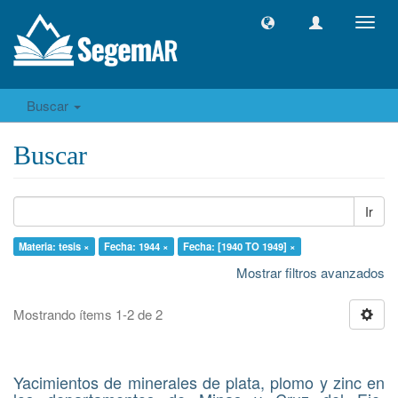
Camb
naveg
Buscar
Buscar
Ir
Materia: tesis ×
Fecha: 1944 ×
Fecha: [1940 TO 1949] ×
Mostrar filtros avanzados
Mostrando ítems 1-2 de 2
Yacimientos de minerales de plata, plomo y zinc en