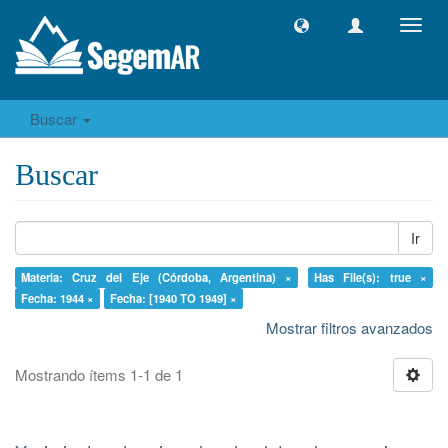
Camb
naveg
Buscar
Buscar
Ir
Materia: Cruz del Eje (Córdoba, Argentina) ×
Has File(s): true ×
Fecha: 1944 ×
Fecha: [1940 TO 1949] ×
Mostrar filtros avanzados
Mostrando ítems 1-1 de 1