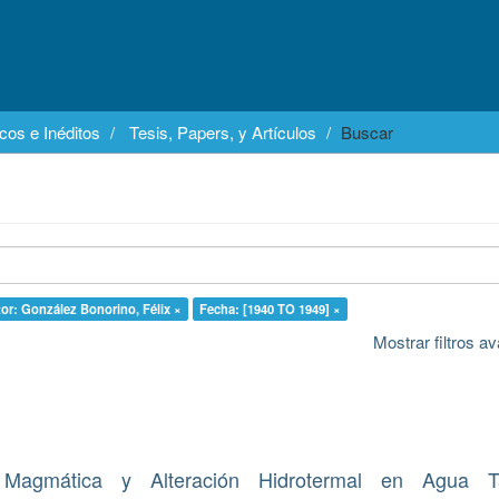
cos e Inéditos
Tesis, Papers, y Artículos
Buscar
or: González Bonorino, Félix ×
Fecha: [1940 TO 1949] ×
Mostrar filtros 
n Magmática y Alteración Hidrotermal en Agua T