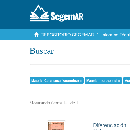
REPOSITORIO SEGEMAR
Informes Técni
Buscar
Materia: Catamarca (Argentina) ×
Materia: hidrotermal ×
Aut
Mostrando ítems 1-1 de 1
Diferenciació