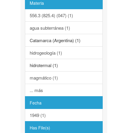
Materia
556.3 (825.4) (047) (1)
agua subterránea (1)
Catamarca (Argentina) (1)
hidrogeología (1)
hidrotermal (1)
magmático (1)
... más
Fecha
1949 (1)
Has File(s)