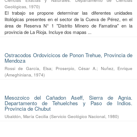
Ciencias Exáctas y Naturales. Departamento de Ciencias
Geológicas
,
1970
)
El trabajo se propone determinar las diferentes unidades
litológicas presentes en el sector de la Cueva de Pérez, en el
área de Reserva N° 1 "Distrito Minero de Famatina" en la
provincia de La Rioja. Incluye dos mapas ...
Ostracodos Ordovicicos de Ponon Trehue, Provincia de
Mendoza
Rossi de García, Elsa
;
Proserpio, César A.
;
Nuñez, Enrique
(
Ameghiniana
,
1974
)
Mesozoico del Cañadon Aseff, Sierra de Agnia.
Departamento de Tehuelches y Paso de Indios.
Provincia de Chubut
Ubaldón, María Cecilia
(
Servicio Geológico Nacional
,
1980
)