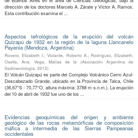
de Buenos Aires en el área de Ciencias Geológicas, bajo la
dirección de los doctores Marcelo A. Zárate y Víctor A. Ramos.
Esta contribución examina el ...
Aspectos tefrológicos de la erupción del volcán
Quizapú de 1932 en la región de la laguna Llancanelo
Payenia (Mendoza, Argentina)
Rovere, Elizabeth I.
;
Violante, Roberto A.
;
Rodríguez, Elizabeth
;
Osella, Ana
;
Vega, Matías de la
(
Asociación Argentina de
Sedimentología
,
2012
)
El Volcán Quizapú es parte del Complejo Volcánico Cerro Azul-
Descabezado Grande, ubicado en la Provincia de Talca, Chile
(36,67°S - 70,77°O, altura máxima: 3788 m s.n.m.). La erupción
del 10 de abril de 1932 fue uno de los ...
Evidencias geoquímicas del origen y ambiente
geológico de las rocas metamórficas de composición
máfica a intermedia de las Sierras Pampeanas
occidentales