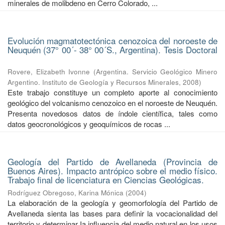
minerales de molibdeno en Cerro Colorado, ...
Evolución magmatotectónica cenozoica del noroeste de
Neuquén (37° 00´- 38° 00´S., Argentina). Tesis Doctoral
Rovere, Elizabeth Ivonne
(
Argentina. Servicio Geológico Minero
Argentino. Instituto de Geología y Recursos Minerales
,
2008
)
Este trabajo constituye un completo aporte al conocimiento
geológico del volcanismo cenozoico en el noroeste de Neuquén.
Presenta novedosos datos de índole científica, tales como
datos geocronológicos y geoquímicos de rocas ...
Geología del Partido de Avellaneda (Provincia de
Buenos Aires). Impacto antrópico sobre el medio físico.
Trabajo final de licenciatura en Ciencias Geológicas.
Rodríguez Obregoso, Karina Mónica
(
2004
)
La elaboración de la geología y geomorfología del Partido de
Avellaneda sienta las bases para deﬁnir la vocacionalidad del
territorio y determinar Ia inﬂuencia del medio natural en los usos