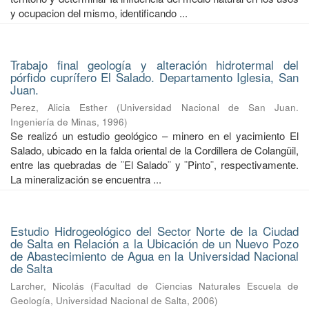
y ocupacion del mismo, identiﬁcando ...
Trabajo final geología y alteración hidrotermal del
pórfido cuprífero El Salado. Departamento Iglesia, San
Juan.
Perez, Alicia Esther
(
Universidad Nacional de San Juan.
Ingeniería de Minas
,
1996
)
Se realizó un estudio geológico – minero en el yacimiento El
Salado, ubicado en la falda oriental de la Cordillera de Colangüil,
entre las quebradas de ¨El Salado¨ y ¨Pinto¨, respectivamente.
La mineralización se encuentra ...
Estudio Hidrogeológico del Sector Norte de la Ciudad
de Salta en Relación a la Ubicación de un Nuevo Pozo
de Abastecimiento de Agua en la Universidad Nacional
de Salta
Larcher, Nicolás
(
Facultad de Ciencias Naturales Escuela de
Geología, Universidad Nacional de Salta
,
2006
)