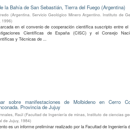
e la Bahía de San Sebastián, Tierra del Fuego (Argentina)
fredo
(
Argentina. Servicio Geológico Minero Argentino. Instituto de G
,
1996
)
arcada en el convenio de cooperación científica suscripto entre el
stigaciones Científicas de España (CISC) y el Consejo Naci
ntíficas y Técnicas de ...
inar sobre manifestaciones de Molbideno en Cerro Co
nconada. Provincia de Jujuy
mnales, Raúl
(
Facultad de Ingeniería de minas, Instituto de ciencias ge
l de Jujuy
,
1984
)
to es un informe preliminar realizado por la Facultad de Ingeniería