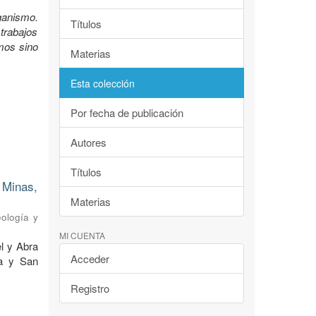
ganismo.
Títulos
trabajos
mos sino
Materias
Esta colección
Por fecha de publicación
Autores
Títulos
 Minas,
Materias
eología y
MI CUENTA
l y Abra
Acceder
na y San
Registro