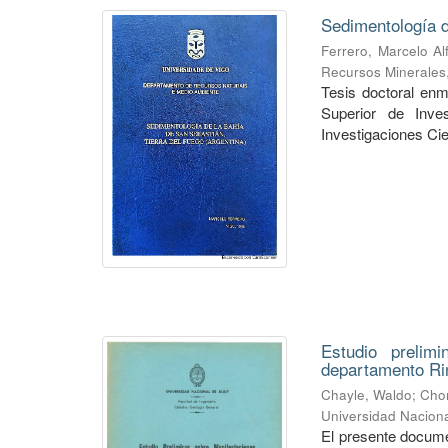
Sedimentología d
Ferrero, Marcelo Al
Recursos Minerales
Tesis doctoral enm
Superior de Inve
Investigaciones Cie
Estudio prelim
departamento Ri
Chayle, Waldo
;
Cho
Universidad Naciona
El presente documen