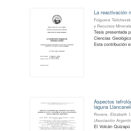
La reactivación 
Folguera Telichevsky
y Recursos Mineral
Tesis presentada pa
Ciencias Geológica
Esta contribución e
Aspectos tefroló
laguna Llancanel
Rovere, Elizabeth I
(
Asociación Argenti
El Volcán Quizapú