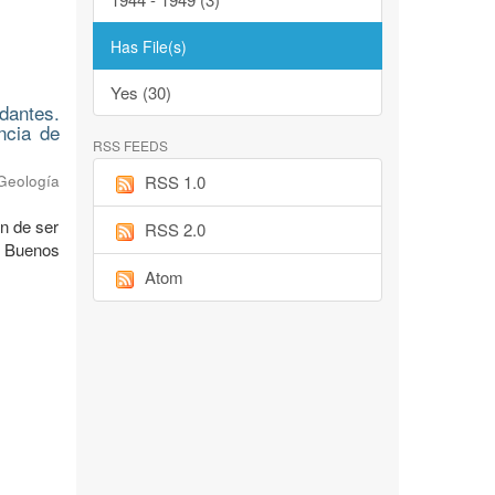
Has File(s)
Yes (30)
dantes.
ncia de
RSS FEEDS
RSS 1.0
 Geología
in de ser
RSS 2.0
e Buenos
Atom