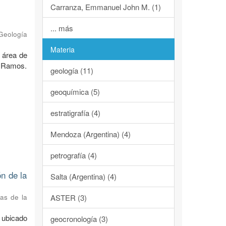
Carranza, Emmanuel John M. (1)
... más
 Geología
Materia
l área de
. Ramos.
geología (11)
geoquímica (5)
estratigrafía (4)
Mendoza (Argentina) (4)
petrografía (4)
n de la
Salta (Argentina) (4)
as de la
ASTER (3)
 ubicado
geocronología (3)