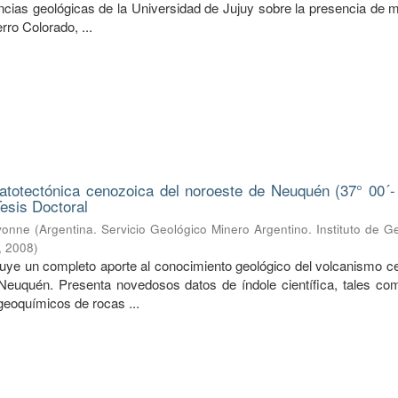
iencias geológicas de la Universidad de Jujuy sobre la presencia de 
ro Colorado, ...
totectónica cenozoica del noroeste de Neuquén (37° 00´-
Tesis Doctoral
Ivonne
(
Argentina. Servicio Geológico Minero Argentino. Instituto de G
,
2008
)
ituye un completo aporte al conocimiento geológico del volcanismo c
Neuquén. Presenta novedosos datos de índole científica, tales co
geoquímicos de rocas ...