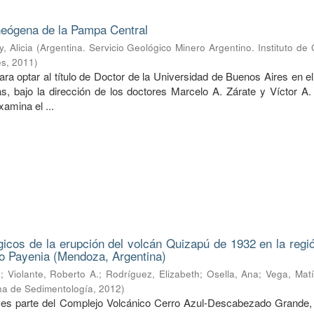
neógena de la Pampa Central
, Alicia
(
Argentina. Servicio Geológico Minero Argentino. Instituto de
es
,
2011
)
ra optar al título de Doctor de la Universidad de Buenos Aires en e
s, bajo la dirección de los doctores Marcelo A. Zárate y Víctor A
xamina el ...
gicos de la erupción del volcán Quizapú de 1932 en la regió
o Payenia (Mendoza, Argentina)
.
;
Violante, Roberto A.
;
Rodríguez, Elizabeth
;
Osella, Ana
;
Vega, Matí
na de Sedimentología
,
2012
)
 es parte del Complejo Volcánico Cerro Azul-Descabezado Grande,