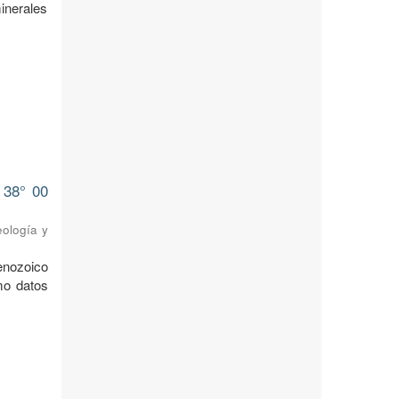
minerales
 38° 00
eología y
enozoico
mo datos