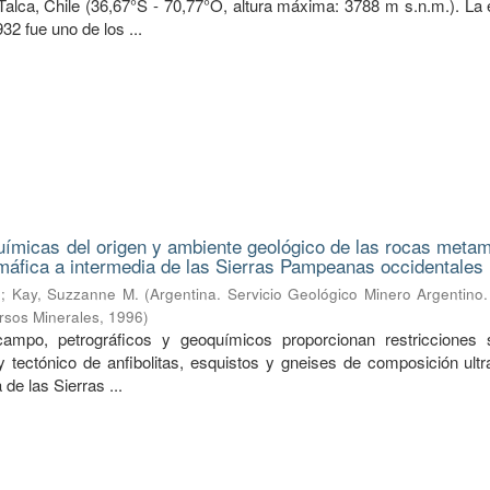
 Talca, Chile (36,67°S - 70,77°O, altura máxima: 3788 m s.n.m.). La
932 fue uno de los ...
ímicas del origen y ambiente geológico de las rocas metam
áfica a intermedia de las Sierras Pampeanas occidentales
.
;
Kay, Suzzanne M.
(
Argentina. Servicio Geológico Minero Argentino. 
rsos Minerales
,
1996
)
ampo, petrográficos y geoquímicos proporcionan restricciones 
 y tectónico de anfibolitas, esquistos y gneises de composición ult
de las Sierras ...