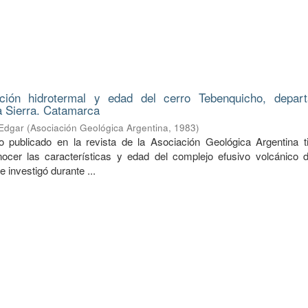
ación hidrotermal y edad del cerro Tebenquicho, depar
a Sierra. Catamarca
 Edgar
(
Asociación Geológica Argentina
,
1983
)
o publicado en la revista de la Asociación Geológica Argentina t
nocer las características y edad del complejo efusivo volcánico d
 investigó durante ...