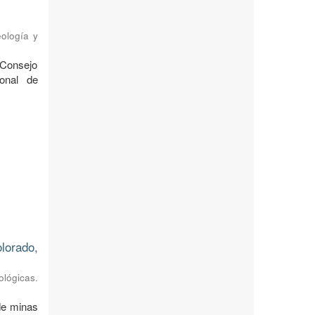
eología y
 Consejo
onal de
lorado,
ológicas.
 de minas