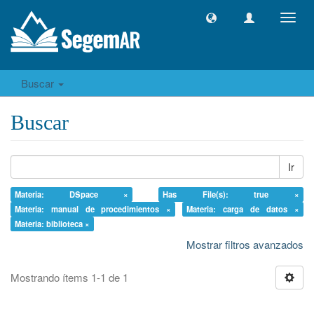
Camb
naveg
Buscar
Buscar
Ir
Materia: DSpace ×
Has File(s): true ×
Materia: manual de procedimientos ×
Materia: carga de datos ×
Materia: biblioteca ×
Mostrar filtros avanzados
Mostrando ítems 1-1 de 1