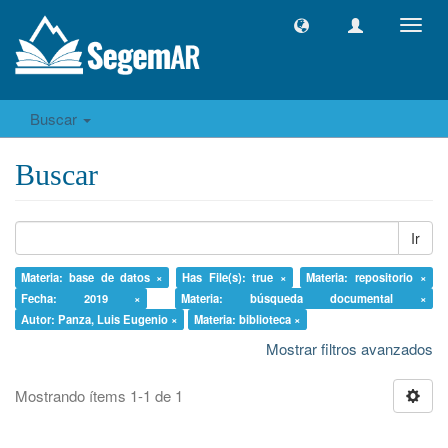
Camb
naveg
Buscar
Buscar
Ir
Materia: base de datos ×
Has File(s): true ×
Materia: repositorio ×
Fecha: 2019 ×
Materia: búsqueda documental ×
Autor: Panza, Luis Eugenio ×
Materia: biblioteca ×
Mostrar filtros avanzados
Mostrando ítems 1-1 de 1