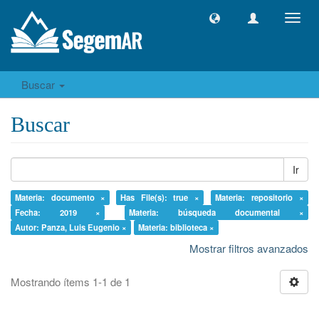
Camb
naveg
Buscar
Buscar
Ir
Materia: documento ×
Has File(s): true ×
Materia: repositorio ×
Fecha: 2019 ×
Materia: búsqueda documental ×
Autor: Panza, Luis Eugenio ×
Materia: biblioteca ×
Mostrar filtros avanzados
Mostrando ítems 1-1 de 1