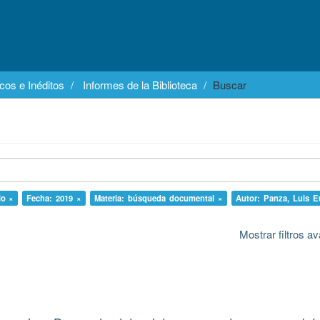
cos e Inéditos
Informes de la Biblioteca
Buscar
io ×
Fecha: 2019 ×
Materia: búsqueda documental ×
Autor: Panza, Luis E
Mostrar filtros 