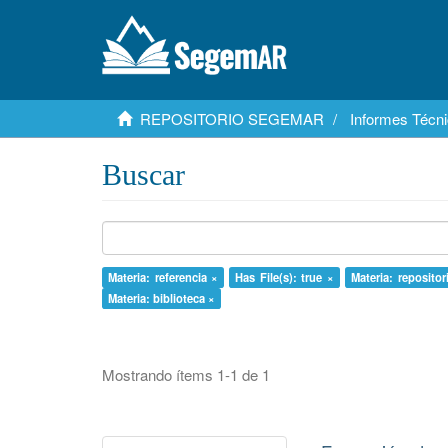
REPOSITORIO SEGEMAR
Informes Técni
Buscar
Materia: referencia ×
Has File(s): true ×
Materia: repositor
Materia: biblioteca ×
Mostrando ítems 1-1 de 1