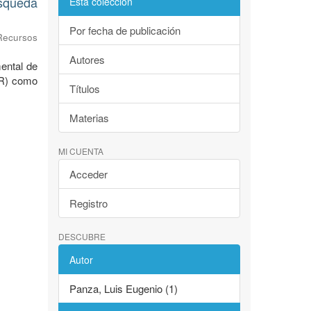
úsqueda
Esta colección
Por fecha de publicación
Recursos
Autores
ental de
AR) como
Títulos
Materias
MI CUENTA
Acceder
Registro
DESCUBRE
Autor
Panza, Luis Eugenio (1)