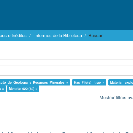
cos e Inéditos
Informes de la Biblioteca
Buscar
ituto de Geología y Recursos Minerales ×
Has File(s): true ×
Materia: expl
a ×
Materia: 622 (82) ×
Mostrar filtros 