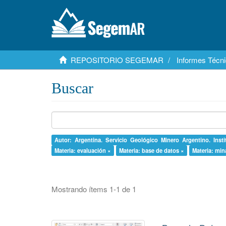
REPOSITORIO SEGEMAR
Informes Técni
Buscar
Autor: Argentina. Servicio Geológico Minero Argentino. Inst
Materia: evaluación ×
Materia: base de datos ×
Materia: min
Mostrando ítems 1-1 de 1