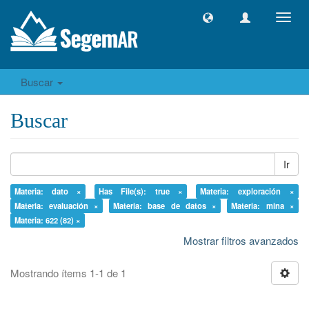
Camb
naveg
Buscar
Buscar
Ir
Materia: dato ×
Has File(s): true ×
Materia: exploración ×
Materia: evaluación ×
Materia: base de datos ×
Materia: mina ×
Materia: 622 (82) ×
Mostrar filtros avanzados
Mostrando ítems 1-1 de 1