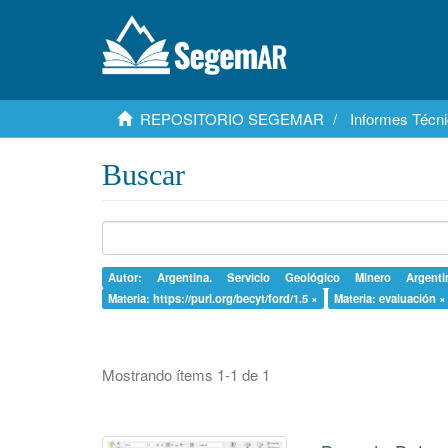
REPOSITORIO SEGEMAR
Informes Técni
Buscar
Autor: Argentina. Servicio Geológico Minero Argen
Materia: https://purl.org/becyt/ford/1.5 ×
Materia: evaluación ×
Mostrando ítems 1-1 de 1