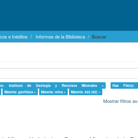
cos e Inéditos
Informes de la Biblioteca
Buscar
tino. Instituto de Geología y Recursos Minerales ×
Has File(s):
Materia: geofísica ×
Materia: mina ×
Materia: 622 (82) ×
Mostrar filtros 