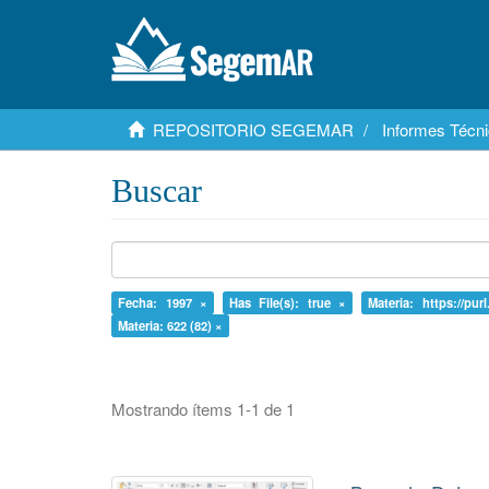
REPOSITORIO SEGEMAR
Informes Técni
Buscar
Fecha: 1997 ×
Has File(s): true ×
Materia: https://purl
Materia: 622 (82) ×
Mostrando ítems 1-1 de 1