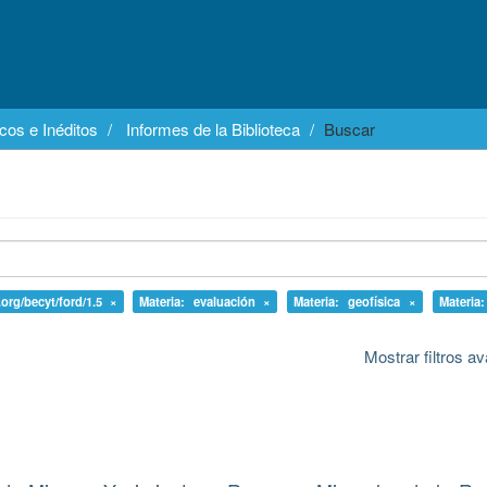
cos e Inéditos
Informes de la Biblioteca
Buscar
.org/becyt/ford/1.5 ×
Materia: evaluación ×
Materia: geofísica ×
Materia
Mostrar filtros 