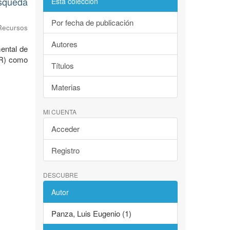
úsqueda
Esta colección
Por fecha de publicación
Recursos
Autores
ental de
AR) como
Títulos
Materias
MI CUENTA
Acceder
Registro
DESCUBRE
Autor
Panza, Luis Eugenio (1)