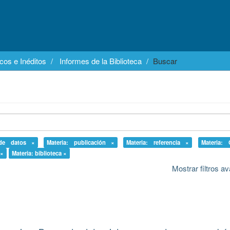
cos e Inéditos
Informes de la Biblioteca
Buscar
 de datos ×
Materia: publicación ×
Materia: referencia ×
Materia:
 ×
Materia: biblioteca ×
Mostrar filtros 