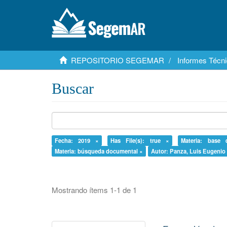
REPOSITORIO SEGEMAR
Informes Técni
Buscar
Fecha: 2019 ×
Has File(s): true ×
Materia: base
Materia: búsqueda documental ×
Autor: Panza, Luis Eugenio
Mostrando ítems 1-1 de 1