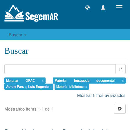
Camb
naveg
Buscar
Buscar
Ir
Materia: OPAC ×
Materia: búsqueda documental ×
Autor: Panza, Luis Eugenio ×
Materia: biblioteca ×
Mostrar filtros avanzados
Mostrando ítems 1-1 de 1