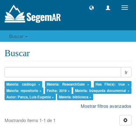
Camb
naveg
Buscar
Buscar
Ir
Materia: catálogo ×
Materia: ResearchGate ×
Has File(s): true ×
Materia: repositorio ×
Fecha: 2019 ×
Materia: búsqueda documental ×
Autor: Panza, Luis Eugenio ×
Materia: biblioteca ×
Mostrar filtros avanzados
Mostrando ítems 1-1 de 1