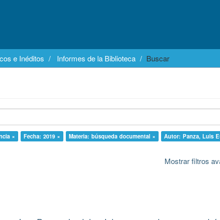
cos e Inéditos
Informes de la Biblioteca
Buscar
ncia ×
Fecha: 2019 ×
Materia: búsqueda documental ×
Autor: Panza, Luis 
Mostrar filtros 