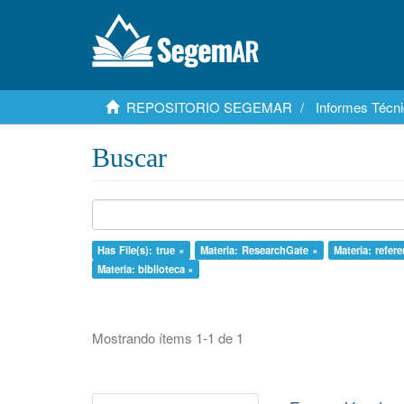
REPOSITORIO SEGEMAR
Informes Técni
Buscar
Has File(s): true ×
Materia: ResearchGate ×
Materia: refere
Materia: biblioteca ×
Mostrando ítems 1-1 de 1