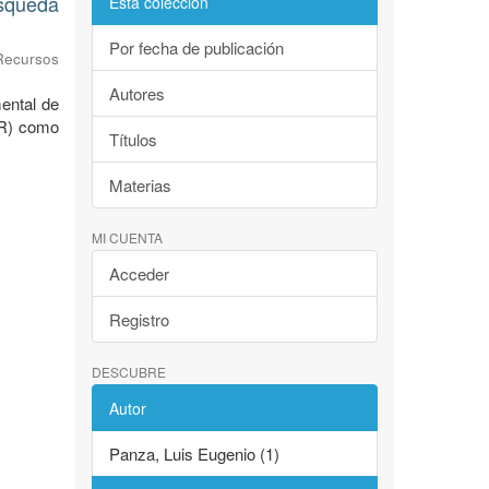
úsqueda
Esta colección
Por fecha de publicación
Recursos
Autores
ental de
AR) como
Títulos
Materias
MI CUENTA
Acceder
Registro
DESCUBRE
Autor
Panza, Luis Eugenio (1)