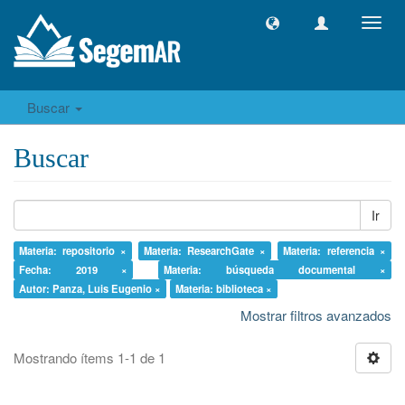
Camb
naveg
Buscar
Buscar
Ir
Materia: repositorio ×
Materia: ResearchGate ×
Materia: referencia ×
Fecha: 2019 ×
Materia: búsqueda documental ×
Autor: Panza, Luis Eugenio ×
Materia: biblioteca ×
Mostrar filtros avanzados
Mostrando ítems 1-1 de 1