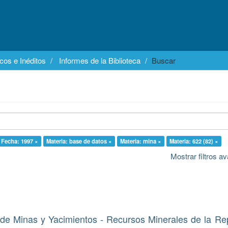
cos e Inéditos
Informes de la Biblioteca
Buscar
Fecha: 1997 ×
Materia: base de datos ×
Materia: mina ×
Materia: 622 (82) ×
Mostrar filtros 
de Minas y Yacimientos - Recursos Minerales de la Re