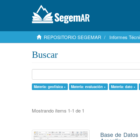
REPOSITORIO SEGEMAR
Informes Técni
Buscar
Materia: geofísica ×
Materia: evaluación ×
Materia: dato ×
Mostrando ítems 1-1 de 1
Base de Datos 