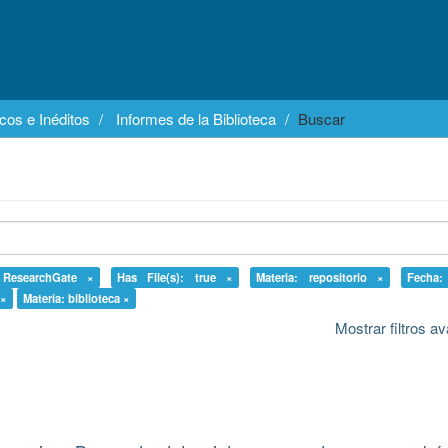
cos e Inéditos
Informes de la Biblioteca
Buscar
: ResearchGate ×
Has File(s): true ×
Materia: repositorio ×
Fecha:
 ×
Materia: biblioteca ×
Mostrar filtros 