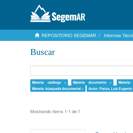
REPOSITORIO SEGEMAR
Informes Técni
Buscar
Materia: catálogo ×
Materia: documento ×
Materia
Materia: búsqueda documental ×
Autor: Panza, Luis Eugenio
Mostrando ítems 1-1 de 1