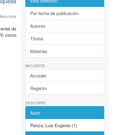
úsqueda
Esta colección
Por fecha de publicación
Recursos
Autores
ental de
AR) como
Títulos
Materias
MI CUENTA
Acceder
Registro
DESCUBRE
Autor
Panza, Luis Eugenio (1)