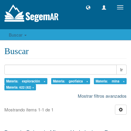
Camb
naveg
Buscar
Buscar
Ir
Materia: exploración ×
Materia: geofísica ×
Materia: mina ×
Materia: 622 (82) ×
Mostrar filtros avanzados
Mostrando ítems 1-1 de 1