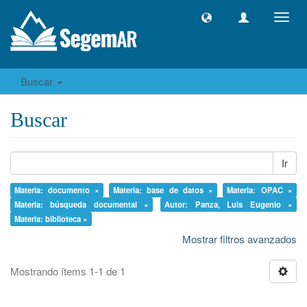
Camb
naveg
Buscar
Buscar
Ir
Materia: documento ×
Materia: base de datos ×
Materia: OPAC ×
Materia: búsqueda documental ×
Autor: Panza, Luis Eugenio ×
Materia: biblioteca ×
Mostrar filtros avanzados
Mostrando ítems 1-1 de 1