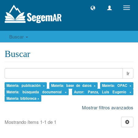
Camb
naveg
Buscar
Buscar
Ir
Materia: publicación ×
Materia: base de datos ×
Materia: OPAC ×
Materia: búsqueda documental ×
Autor: Panza, Luis Eugenio ×
Materia: biblioteca ×
Mostrar filtros avanzados
Mostrando ítems 1-1 de 1