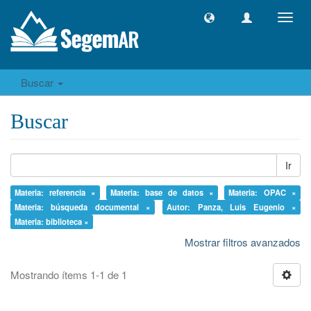
Camb
naveg
Buscar
Buscar
Ir
Materia: referencia ×
Materia: base de datos ×
Materia: OPAC ×
Materia: búsqueda documental ×
Autor: Panza, Luis Eugenio ×
Materia: biblioteca ×
Mostrar filtros avanzados
Mostrando ítems 1-1 de 1