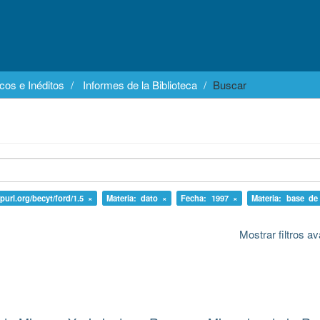
cos e Inéditos
Informes de la Biblioteca
Buscar
/purl.org/becyt/ford/1.5 ×
Materia: dato ×
Fecha: 1997 ×
Materia: base de
Mostrar filtros 