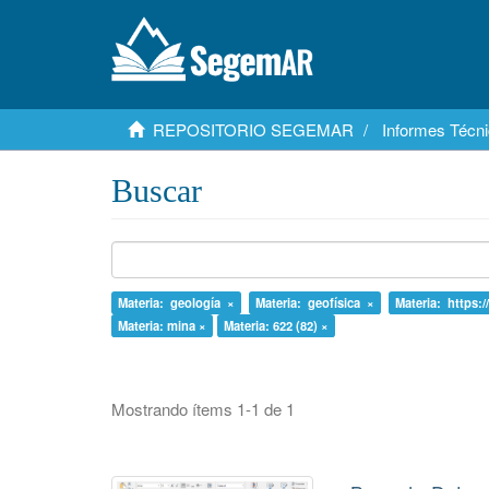
REPOSITORIO SEGEMAR
Informes Técni
Buscar
Materia: geología ×
Materia: geofísica ×
Materia: https:/
Materia: mina ×
Materia: 622 (82) ×
Mostrando ítems 1-1 de 1