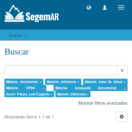
Camb
naveg
Buscar
Buscar
Ir
Materia: documento ×
Materia: referencia ×
Materia: base de datos ×
Materia: OPAC ×
Materia: búsqueda documental ×
Autor: Panza, Luis Eugenio ×
Materia: biblioteca ×
Mostrar filtros avanzados
Mostrando ítems 1-1 de 1