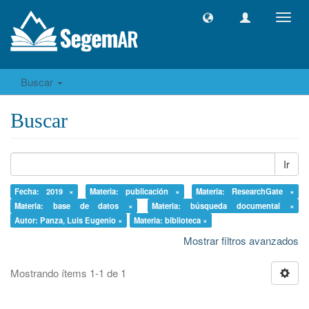
Camb
naveg
Buscar
Buscar
Ir
Fecha: 2019 ×
Materia: publicación ×
Materia: ResearchGate ×
Materia: base de datos ×
Materia: búsqueda documental ×
Autor: Panza, Luis Eugenio ×
Materia: biblioteca ×
Mostrar filtros avanzados
Mostrando ítems 1-1 de 1