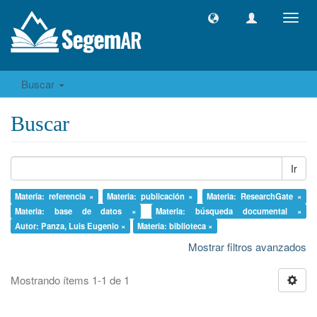
Camb
naveg
Buscar
Buscar
Ir
Materia: referencia ×
Materia: publicación ×
Materia: ResearchGate ×
Materia: base de datos ×
Materia: búsqueda documental ×
Autor: Panza, Luis Eugenio ×
Materia: biblioteca ×
Mostrar filtros avanzados
Mostrando ítems 1-1 de 1